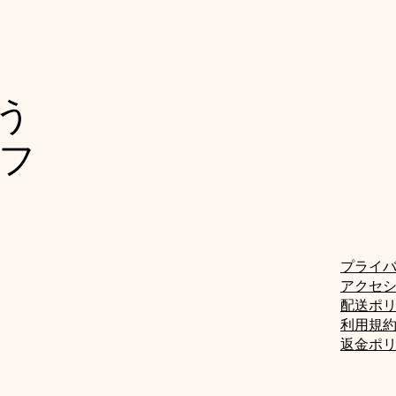
よう
フ
プライ
アクセ
配送ポ
利用規
返金ポ