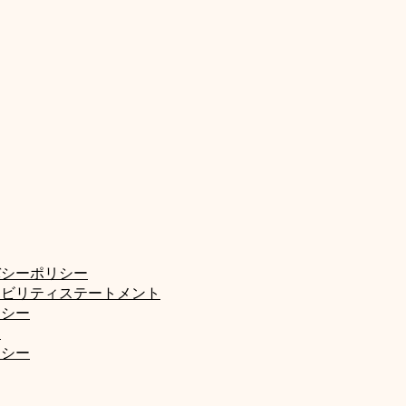
バシーポリシー
シビリティステートメント
リシー
約
リシー