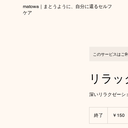
matowa｜まとうように、自分に還るセルフ
ケア
このサービスはご
リラッ
深いリラクゼーシ
150
円
終了
終
￥150
了