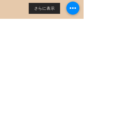
さらに表示
お客様の声
「matowaのサービスを受けてから、
毎日の生活がより意味のあるものに
なりました。心身の疲れが和らぎ、
自分自身を大切にする時間が持てる
ようになりました。」
田中太郎